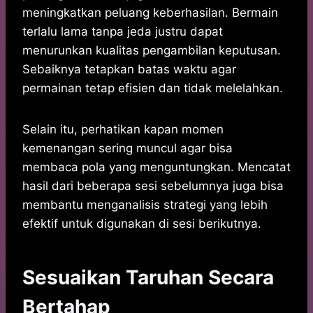
meningkatkan peluang keberhasilan. Bermain
terlalu lama tanpa jeda justru dapat
menurunkan kualitas pengambilan keputusan.
Sebaiknya tetapkan batas waktu agar
permainan tetap efisien dan tidak melelahkan.
Selain itu, perhatikan kapan momen
kemenangan sering muncul agar bisa
membaca pola yang menguntungkan. Mencatat
hasil dari beberapa sesi sebelumnya juga bisa
membantu menganalisis strategi yang lebih
efektif untuk digunakan di sesi berikutnya.
Sesuaikan Taruhan Secara
Bertahap