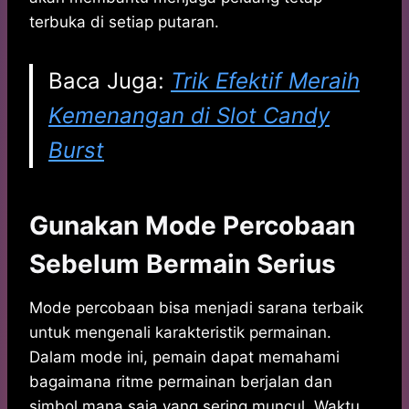
terbuka di setiap putaran.
Baca Juga:
Trik Efektif Meraih
Kemenangan di Slot Candy
Burst
Gunakan Mode Percobaan
Sebelum Bermain Serius
Mode percobaan bisa menjadi sarana terbaik
untuk mengenali karakteristik permainan.
Dalam mode ini, pemain dapat memahami
bagaimana ritme permainan berjalan dan
simbol mana saja yang sering muncul. Waktu