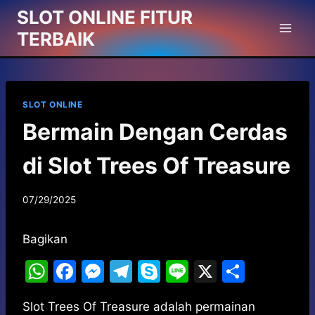
Skip
SLOT ONLINE FITUR
to
TERBAIK
content
SLOT ONLINE
Bermain Dengan Cerdas
di Slot Trees Of Treasure
07/29/2025
Bagikan
W
F
M
T
S
Li
X
S
h
a
e
el
k
n
h
Slot Trees Of Treasure adalah permainan