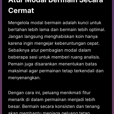
Cermat
Mengelola modal bermain adalah kunci untuk
bertahan lebih lama dan bermain lebih optimal.
Jangan langsung menghabiskan koin hanya
karena ingin mengejar keberuntungan cepat.
Sebaiknya atur pembagian modal dalam
beberapa sesi untuk memberi ruang analisis.
Pemain juga disarankan menentukan batas
maksimal agar permainan tetap terkendali dan
menyenangkan.
Dengan cara ini, peluang menikmati fitur
menarik di dalam permainan menjadi lebih
besar. Bermain secara konsisten dan tenang
akan membantu menjaga peluang tetap