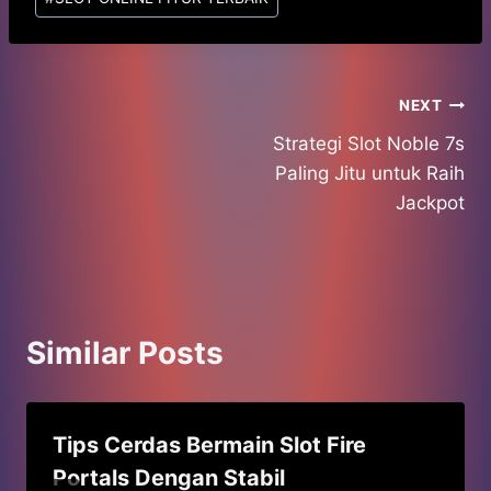
Post
NEXT
Strategi Slot Noble 7s
navigation
Paling Jitu untuk Raih
Jackpot
Similar Posts
Tips Cerdas Bermain Slot Fire
Portals Dengan Stabil