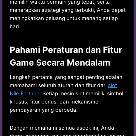
memilih waktu bermain yang tepat, serta
menerapkan strategi yang terbukti, Anda dapat
meningkatkan peluang untuk menang setiap
hari.
Pahami Peraturan dan Fitur
Game Secara Mendalam
Langkah pertama yang sangat penting adalah
memahami seluruh aturan dan fitur dari
slot
Nile Fortune
. Setiap mesin slot memiliki simbol
khusus, fitur bonus, dan mekanisme
pembayaran yang berbeda.
Dengan memahami semua aspek ini, Anda
dapat mengenali peluang mendapatkan jackpot