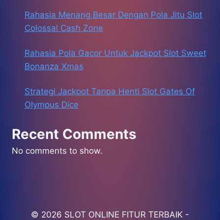
Rahasia Menang Besar Dengan Pola Jitu Slot
Colossal Cash Zone
Rahasia Pola Gacor Untuk Jackpot Slot Sweet
Bonanza Xmas
Strategi Jackpot Tanpa Henti Slot Gates Of
Olympus Dice
Recent Comments
No comments to show.
© 2026 SLOT ONLINE FITUR TERBAIK -