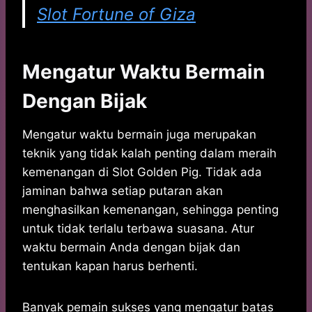
Slot Fortune of Giza
Mengatur Waktu Bermain
Dengan Bijak
Mengatur waktu bermain juga merupakan
teknik yang tidak kalah penting dalam meraih
kemenangan di Slot Golden Pig. Tidak ada
jaminan bahwa setiap putaran akan
menghasilkan kemenangan, sehingga penting
untuk tidak terlalu terbawa suasana. Atur
waktu bermain Anda dengan bijak dan
tentukan kapan harus berhenti.
Banyak pemain sukses yang mengatur batas