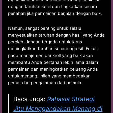
dengan taruhan kecil dan tingkatkan secara
perlahan jika permainan berjalan dengan baik.
Namun, sangat penting untuk selalu
menyesuaikan taruhan dengan hasil yang Anda
peroleh. Jangan tergoda untuk terus
meningkatkan taruhan secara agresif. Fokus
pada manajemen bankroll yang baik akan
membantu Anda bertahan lebih lama dalam
permainan dan meningkatkan peluang Anda
untuk menang. Inilah yang membedakan
pemain berpengalaman dari pemula.
Baca Juga:
Rahasia Strategi
Jitu Menggandakan Menang di