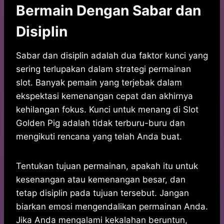
Bermain Dengan Sabar dan
Disiplin
Sabar dan disiplin adalah dua faktor kunci yang
sering terlupakan dalam strategi permainan
slot. Banyak pemain yang terjebak dalam
ekspektasi kemenangan cepat dan akhirnya
kehilangan fokus. Kunci untuk menang di Slot
Golden Pig adalah tidak terburu-buru dan
mengikuti rencana yang telah Anda buat.
Tentukan tujuan permainan, apakah itu untuk
kesenangan atau kemenangan besar, dan
tetap disiplin pada tujuan tersebut. Jangan
biarkan emosi mengendalikan permainan Anda.
Jika Anda mengalami kekalahan beruntun,