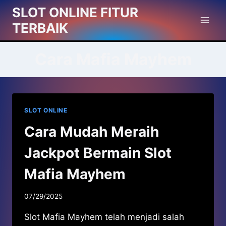
Skip
SLOT ONLINE FITUR
to
TERBAIK
content
Cara Mafia Mayhem
SLOT ONLINE
Cara Mudah Meraih
Jackpot Bermain Slot
Mafia Mayhem
07/29/2025
Slot Mafia Mayhem telah menjadi salah