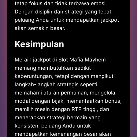
tetap fokus dan tidak terbawa emosi.
Dengan disiplin dan strategi yang tepat,
peluang Anda untuk mendapatkan jackpot
akan semakin besar.
Kesimpulan
Meraih jackpot di Slot Mafia Mayhem
memang membutuhkan sedikit
keberuntungan, tetapi dengan mengikuti
langkah-langkah strategis seperti
memahami aturan permainan, mengelola
modal dengan bijak, memanfaatkan bonus,
memilih mesin dengan RTP tinggi, dan
menerapkan strategi bermain yang
konsisten, peluang Anda untuk
mendapatkan kemenangan besar akan