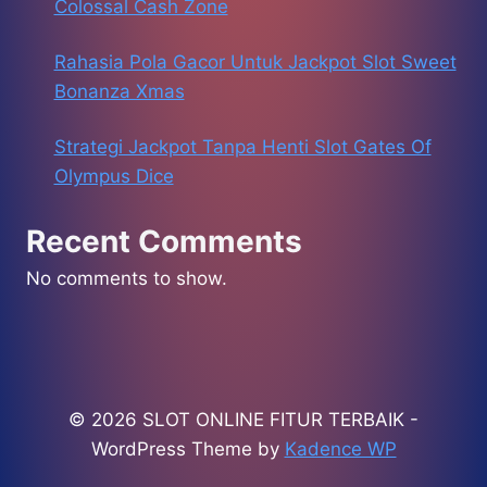
Colossal Cash Zone
Rahasia Pola Gacor Untuk Jackpot Slot Sweet
Bonanza Xmas
Strategi Jackpot Tanpa Henti Slot Gates Of
Olympus Dice
Recent Comments
No comments to show.
© 2026 SLOT ONLINE FITUR TERBAIK -
WordPress Theme by
Kadence WP