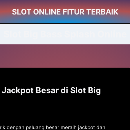
SLOT ONLINE FITUR TERBAIK
Slot Big Bass Splash Online
Jackpot Besar di Slot Big
rik dengan peluang besar meraih jackpot dan