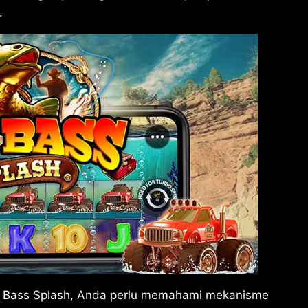
.
ig Bass Splash, Anda perlu memahami mekanisme