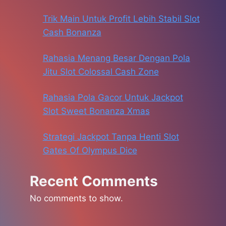
Trik Main Untuk Profit Lebih Stabil Slot
Cash Bonanza
Rahasia Menang Besar Dengan Pola
Jitu Slot Colossal Cash Zone
Rahasia Pola Gacor Untuk Jackpot
Slot Sweet Bonanza Xmas
Strategi Jackpot Tanpa Henti Slot
Gates Of Olympus Dice
Recent Comments
No comments to show.