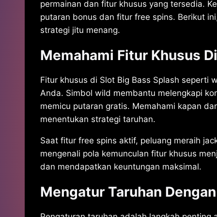
permainan dan fitur khusus yang tersedia. K
putaran bonus dan fitur free spins. Berikut in
strategi jitu menang.
Memahami Fitur Khusus Di 
Fitur khusus di Slot Big Bass Splash seperti
Anda. Simbol wild membantu melengkapi kom
memicu putaran gratis. Memahami kapan dan
menentukan strategi taruhan.
Saat fitur free spins aktif, peluang meraih ja
mengenali pola kemunculan fitur khusus menj
dan mendapatkan keuntungan maksimal.
Mengatur Taruhan Dengan 
Pengaturan taruhan adalah langkah penting 