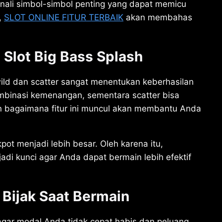
enali simbol-simbol penting yang dapat memicu
i,
SLOT ONLINE FITUR TERBAIK
akan membahas
Slot Big Bass Splash
 wild dan scatter sangat menentukan keberhasilan
binasi kemenangan, sementara scatter bisa
 bagaimana fitur ini muncul akan membantu Anda
ckpot menjadi lebih besar. Oleh karena itu,
adi kunci agar Anda dapat bermain lebih efektif
Bijak Saat Bermain
agar modal Anda tidak cepat habis dan peluang