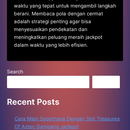
waktu yang tepat untuk mengambil langkah
berani. Membaca pola dengan cermat
adalah strategi penting agar bisa
menyesuaikan pendekatan dan
meningkatkan peluang meraih jackpot
dalam waktu yang lebih efisien.
Search
Search
Recent Posts
Cara Main Sederhana Dengan Slot Treasures
Of Aztec Gampang Jackpot