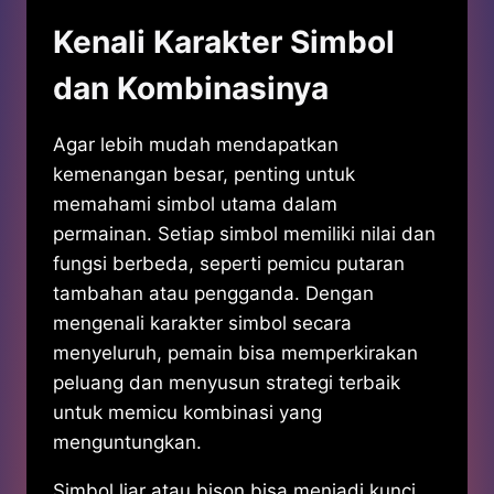
Kenali Karakter Simbol
dan Kombinasinya
Agar lebih mudah mendapatkan
kemenangan besar, penting untuk
memahami simbol utama dalam
permainan. Setiap simbol memiliki nilai dan
fungsi berbeda, seperti pemicu putaran
tambahan atau pengganda. Dengan
mengenali karakter simbol secara
menyeluruh, pemain bisa memperkirakan
peluang dan menyusun strategi terbaik
untuk memicu kombinasi yang
menguntungkan.
Simbol liar atau bison bisa menjadi kunci