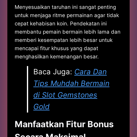
Menyesuaikan taruhan ini sangat penting
untuk menjaga ritme permainan agar tidak
cepat kehabisan koin. Pendekatan ini
membantu pemain bermain lebih lama dan
memberi kesempatan lebih besar untuk
mencapai fitur khusus yang dapat
menghasilkan kemenangan besar.
Baca Juga:
Cara Dan
Tips Muhdah Bermain
di Slot Gemstones
Gold
Manfaatkan Fitur Bonus