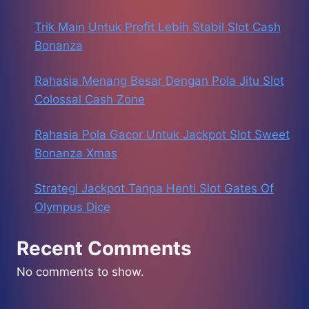
Trik Main Untuk Profit Lebih Stabil Slot Cash
Bonanza
Rahasia Menang Besar Dengan Pola Jitu Slot
Colossal Cash Zone
Rahasia Pola Gacor Untuk Jackpot Slot Sweet
Bonanza Xmas
Strategi Jackpot Tanpa Henti Slot Gates Of
Olympus Dice
Recent Comments
No comments to show.