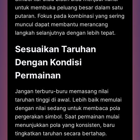
untuk membuka peluang besar dalam satu
putaran. Fokus pada kombinasi yang sering
muncul dapat membantu merancang
langkah selanjutnya dengan lebih tepat.
Sesuaikan Taruhan
Dengan Kondisi
Permainan
Jangan terburu-buru memasang nilai
taruhan tinggi di awal. Lebih baik memulai
dengan nilai sedang untuk membaca pola
pergerakan simbol. Saat permainan mulai
menunjukkan pola yang konsisten, baru
tingkatkan taruhan secara bertahap.