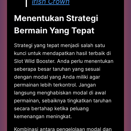
Irish Crown
Menentukan Strategi
Bermain Yang Tepat
Strategi yang tepat menjadi salah satu
kunci untuk mendapatkan hasil terbaik di
Slot Wild Booster. Anda perlu menentukan
seberapa besar taruhan yang sesuai
dengan modal yang Anda miliki agar
permainan lebih terkontrol. Jangan
langsung menghabiskan modal di awal
permainan, sebaiknya tingkatkan taruhan
secara bertahap ketika peluang
kemenangan meningkat.
Kombinasi antara pengelolaan modal dan