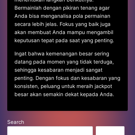
Bermainlah dengan pikiran tenang agar
Anda bisa menganalisa pola permainan
secara lebih jelas. Fokus yang baik juga
akan membuat Anda mampu mengambil
keputusan tepat pada saat yang penting.
Ingat bahwa kemenangan besar sering
datang pada momen yang tidak terduga,
sehingga kesabaran menjadi sangat
penting. Dengan fokus dan kesabaran yang
konsisten, peluang untuk meraih jackpot
besar akan semakin dekat kepada Anda.
Search
Search