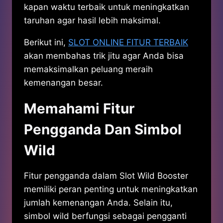
kapan waktu terbaik untuk meningkatkan
taruhan agar hasil lebih maksimal.
Berikut ini,
SLOT ONLINE FITUR TERBAIK
akan membahas trik jitu agar Anda bisa
memaksimalkan peluang meraih
kemenangan besar.
Memahami Fitur
Pengganda Dan Simbol
Wild
Fitur pengganda dalam Slot Wild Booster
memiliki peran penting untuk meningkatkan
jumlah kemenangan Anda. Selain itu,
simbol wild berfungsi sebagai pengganti