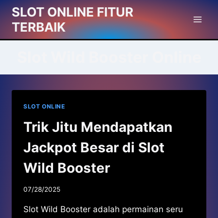
Skip
SLOT ONLINE FITUR
to
TERBAIK
content
Slot Wild Booster Online
SLOT ONLINE
Trik Jitu Mendapatkan
Jackpot Besar di Slot
Wild Booster
07/28/2025
Slot Wild Booster adalah permainan seru