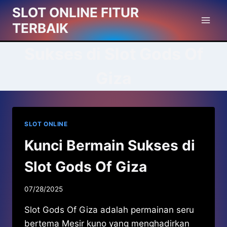
Skip
SLOT ONLINE FITUR
to
TERBAIK
content
Sukses di Slot Gods Of
Giza
SLOT ONLINE
Kunci Bermain Sukses di
Slot Gods Of Giza
07/28/2025
Slot Gods Of Giza adalah permainan seru
bertema Mesir kuno yang menghadirkan