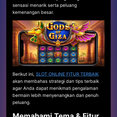
sensasi menarik serta peluang
kemenangan besar.
Berikut ini,
SLOT ONLINE FITUR TERBAIK
akan membahas strategi dan tips terbaik
agar Anda dapat menikmati pengalaman
bermain lebih menyenangkan dan penuh
peluang.
Memahami Tema & Fitur