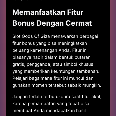
Memanfaatkan Fitur
Bonus Dengan Cermat
Slot Gods Of Giza menawarkan berbagai
fitur bonus yang bisa meningkatkan
peluang kemenangan Anda. Fitur ini
biasanya hadir dalam bentuk putaran
gratis, pengganda, atau simbol khusus
yang memberikan keuntungan tambahan.
Pelajari bagaimana fitur ini muncul dan
gunakan momen tersebut sebaik mungkin.
Jangan terlalu terburu-buru saat fitur aktif,
karena pemanfaatan yang tepat bisa
membuat Anda mendapatkan hasil