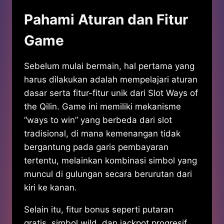
Pahami Aturan dan Fitur
Game
Sebelum mulai bermain, hal pertama yang
harus dilakukan adalah mempelajari aturan
dasar serta fitur-fitur unik dari Slot Ways of
the Qilin. Game ini memiliki mekanisme
“ways to win” yang berbeda dari slot
tradisional, di mana kemenangan tidak
bergantung pada garis pembayaran
tertentu, melainkan kombinasi simbol yang
muncul di gulungan secara berurutan dari
kiri ke kanan.
Selain itu, fitur bonus seperti putaran
gratis, simbol wild, dan jackpot progresif