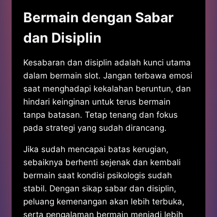
Bermain dengan Sabar
dan Disiplin
Kesabaran dan disiplin adalah kunci utama
dalam bermain slot. Jangan terbawa emosi
saat menghadapi kekalahan beruntun, dan
hindari keinginan untuk terus bermain
tanpa batasan. Tetap tenang dan fokus
pada strategi yang sudah dirancang.
Jika sudah mencapai batas kerugian,
sebaiknya berhenti sejenak dan kembali
bermain saat kondisi psikologis sudah
stabil. Dengan sikap sabar dan disiplin,
peluang kemenangan akan lebih terbuka,
serta pengalaman bermain menjadi lebih