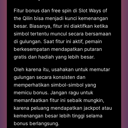
Fitur bonus dan free spin di Slot Ways of
the Qilin bisa menjadi kunci kemenangan
besar. Biasanya, fitur ini diaktifkan ketika
simbol tertentu muncul secara bersamaan
di gulungan. Saat fitur ini aktif, pemain
berkesempatan mendapatkan putaran
gratis dan hadiah yang lebih besar.
Oleh karena itu, usahakan untuk memutar
gulungan secara konsisten dan
memperhatikan simbol-simbol yang
memicu bonus. Jangan ragu untuk
memanfaatkan fitur ini sebaik mungkin,
karena peluang mendapatkan jackpot atau
kemenangan besar lebih tinggi selama
bonus berlangsung.