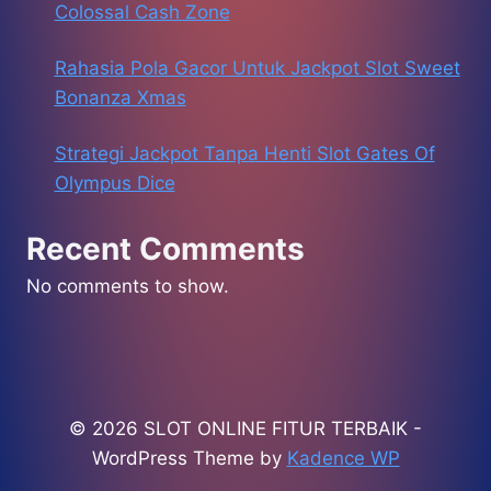
Colossal Cash Zone
Rahasia Pola Gacor Untuk Jackpot Slot Sweet
Bonanza Xmas
Strategi Jackpot Tanpa Henti Slot Gates Of
Olympus Dice
Recent Comments
No comments to show.
© 2026 SLOT ONLINE FITUR TERBAIK -
WordPress Theme by
Kadence WP