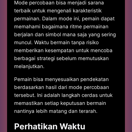
Mode percobaan bisa menjadi sarana
terbaik untuk mengenali karakteristik
permainan. Dalam mode ini, pemain dapat
memahami bagaimana ritme permainan
berjalan dan simbol mana saja yang sering
muncul. Waktu bermain tanpa risiko
memberikan kesempatan untuk mencoba
berbagai strategi sebelum memutuskan
melanjutkan.
Pemain bisa menyesuaikan pendekatan
berdasarkan hasil dari mode percobaan
tersebut. Ini adalah langkah cerdas untuk
memastikan setiap keputusan bermain
nantinya lebih matang dan terarah.
Perhatikan Waktu