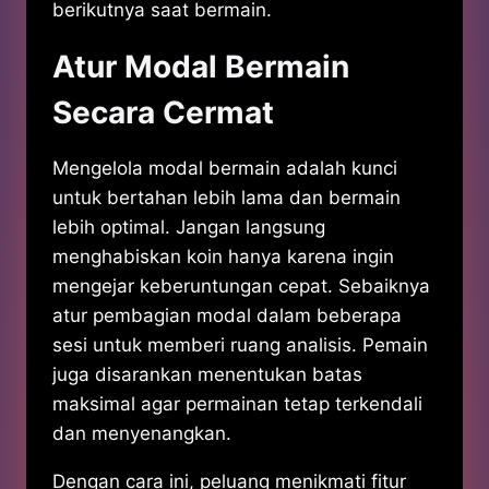
berikutnya saat bermain.
Atur Modal Bermain
Secara Cermat
Mengelola modal bermain adalah kunci
untuk bertahan lebih lama dan bermain
lebih optimal. Jangan langsung
menghabiskan koin hanya karena ingin
mengejar keberuntungan cepat. Sebaiknya
atur pembagian modal dalam beberapa
sesi untuk memberi ruang analisis. Pemain
juga disarankan menentukan batas
maksimal agar permainan tetap terkendali
dan menyenangkan.
Dengan cara ini, peluang menikmati fitur