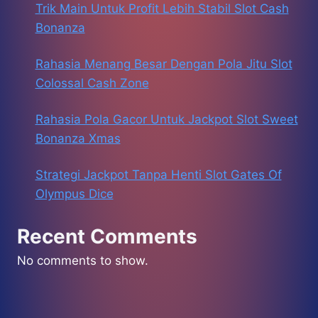
Trik Main Untuk Profit Lebih Stabil Slot Cash
Bonanza
Rahasia Menang Besar Dengan Pola Jitu Slot
Colossal Cash Zone
Rahasia Pola Gacor Untuk Jackpot Slot Sweet
Bonanza Xmas
Strategi Jackpot Tanpa Henti Slot Gates Of
Olympus Dice
Recent Comments
No comments to show.